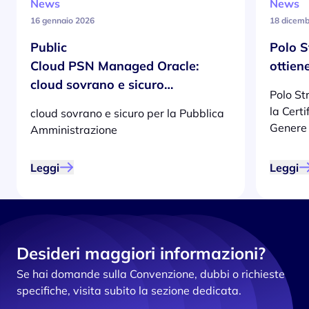
News
News
16 gennaio 2026
18 dicemb
Public
Polo S
Cloud PSN Managed Oracle:
ottien
cloud sovrano e sicuro…
Polo St
la Certi
cloud sovrano e sicuro per la Pubblica
Genere
Amministrazione
Leggi
Leggi
Desideri maggiori informazioni?
Se hai domande sulla Convenzione, dubbi o richieste
specifiche, visita subito la sezione dedicata.