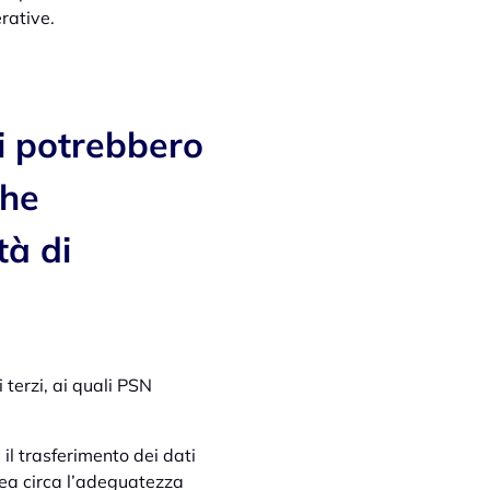
rative.
ti potrebbero
che
tà di
 terzi, ai quali PSN
 il trasferimento dei dati
pea circa l’adeguatezza