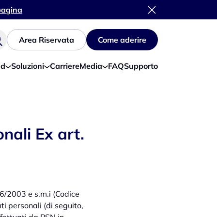
 pagina
Area Riservata
Come aderire
ud
Soluzioni
Carriere
Media
FAQ
Supporto
nali Ex art.
6/2003 e s.m.i (Codice
ti personali (di seguito,