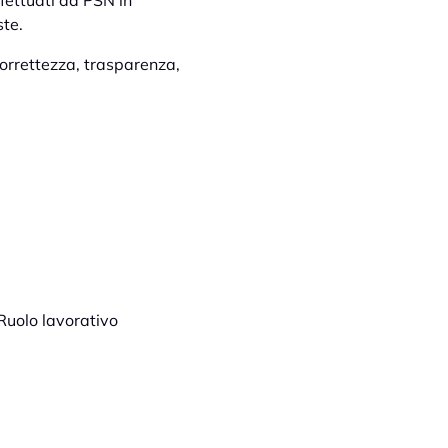
ffettuati da PSN in
ste.
 correttezza, trasparenza,
 Ruolo lavorativo