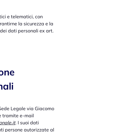
ci e telematici, con
antirne la sicurezza e la
dei dati personali ex art.
sone
nali
, Sede Legale via Giacomo
e tramite e-mail
nale.it
.
I suoi dati
ti persone autorizzate al