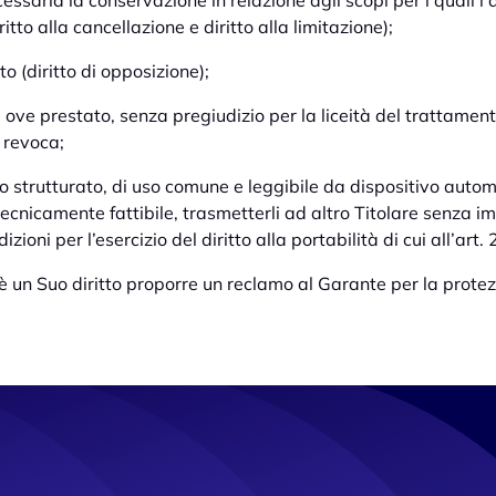
cessaria la conservazione in relazione agli scopi per i quali i d
iritto alla cancellazione e diritto alla limitazione);
o (diritto di opposizione);
, ove prestato, senza pregiudizio per la liceità del trattame
 revoca;
o strutturato, di uso comune e leggibile da dispositivo automat
tecnicamente fattibile, trasmetterli ad altro Titolare senza im
izioni per l’esercizio del diritto alla portabilità di cui all’art
 è un Suo diritto proporre un reclamo al Garante per la protez