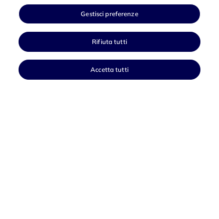
Gestisci preferenze
Rifiuta tutti
Accetta tutti
Avanzamento di
Polo Strategico Nazionale
Come aderire