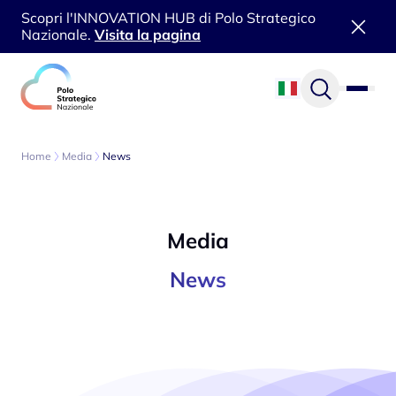
Scopri l'INNOVATION HUB di Polo Strategico
Nazionale.
Visita la pagina
Vai al contenuto
Home
Media
News
Media
News