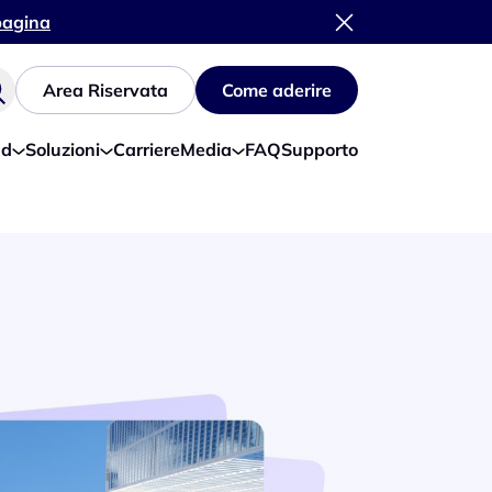
 pagina
Area Riservata
Come aderire
ud
Soluzioni
Carriere
Media
FAQ
Supporto