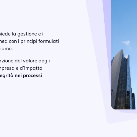
siede la
gestione
e il
inea con i principi formulati
riamo.
azione del valore degli
’impresa e d’impatto
tegrità nei processi