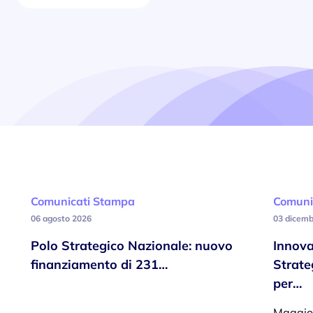
Comunicati Stampa
Comuni
06 agosto 2026
03 dicemb
Polo Strategico Nazionale: nuovo
Innova
finanziamento di 231…
Strate
per…
Maggiore