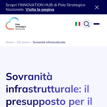
Scopri l'INNOVATION HUB di Polo Strategico
Nazionale.
Visita la pagina
Vai al contenuto
Home
Chi siamo
Sovranità infrastrutturale
Sovranità
infrastrutturale: il
presupposto per il