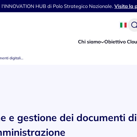
i l'INNOVATION HUB di Polo Strategico Nazionale.
Visita la
Chi siamo
Obiettivo Clo
enti digitali…
e e gestione dei documenti dig
ministrazione