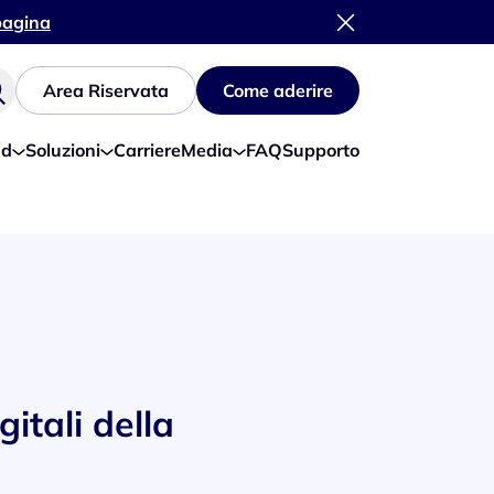
 pagina
Area Riservata
Come aderire
ud
Soluzioni
Carriere
Media
FAQ
Supporto
itali della