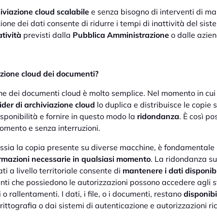
iviazione cloud scalabile
e senza bisogno di interventi di man
ione dei dati consente di ridurre i tempi di inattività del sis
atività
previsti dalla
Pubblica Amministrazione
o dalle azie
azione cloud dei documenti?
one dei documenti cloud è molto semplice. Nel momento in cui u
ider di archiviazione cloud
lo duplica e distribuisce le copie s
sponibilità e fornire in questo modo la
ridondanza
. È così p
momento e senza interruzioni.
ssia la copia presente su diverse macchine, è fondamentale per
ormazioni necessarie in qualsiasi momento
. La ridondanza su
i a livello territoriale consente di
mantenere i dati disponib
tenti che possiedono le autorizzazioni possono accedere agli s
rallentamenti. I dati, i file, o i documenti, restano
disponibil
rittografia o dai sistemi di autenticazione e autorizzazioni r