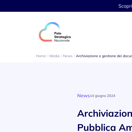
Scopr
Vai al contenuto
Home
Media
News
Archiviazione e gestione dei docum
News
14 giugno 2024
Archiviazion
Pubblica Am