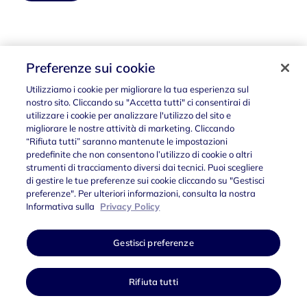
Seguici su
Preferenze sui cookie
Utilizziamo i cookie per migliorare la tua esperienza sul
nostro sito. Cliccando su "Accetta tutti" ci consentirai di
utilizzare i cookie per analizzare l'utilizzo del sito e
migliorare le nostre attività di marketing. Cliccando
“Rifiuta tutti” saranno mantenute le impostazioni
predefinite che non consentono l’utilizzo di cookie o altri
strumenti di tracciamento diversi dai tecnici. Puoi scegliere
di gestire le tue preferenze sui cookie cliccando su "Gestisci
preferenze". Per ulteriori informazioni, consulta la nostra
Privacy Policy
Società trasparente
Gestisci preferenze
Informativa sulla
Privacy Policy
Accessibilità
Gestisci preferenze
Polo Strategico Nazionale S.p.A. Sede Legale via Giacomo Puccini 6,
Rifiuta tutti
00198 Roma (RM) Italia Capitale Sociale € 3.000.000,00 i.v. – REA
n.1678264 – C.F. n.16825251008