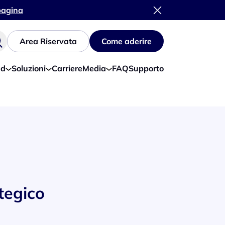
 pagina
Area Riservata
Come aderire
ud
Soluzioni
Carriere
Media
FAQ
Supporto
tegico