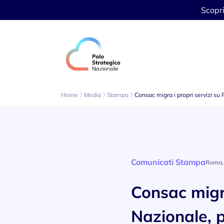
Scopr
Vai al contenuto
Home
Media
Stampa
Consac migra i propri servizi su
Comunicati Stampa
Roma, 
Consac migra
Nazionale, 