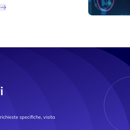
i
i
chieste specifiche, visita