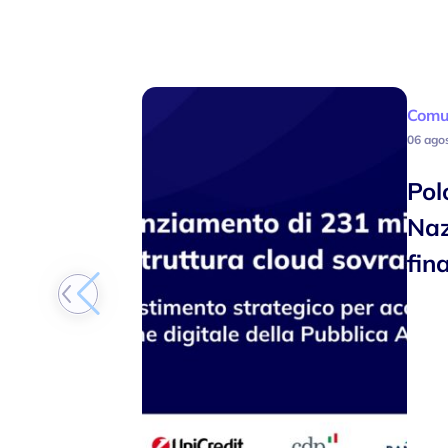
Comu
06 ago
Pol
Naz
fin