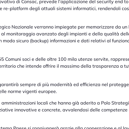
ovativo di Consac, prevede l’applicazione del security end t
 e re-platform degli attuali sistemi informatici, rendendoli così
tegico Nazionale verranno impiegate per memorizzare da un lato
e al monitoraggio avanzato degli impianti e della qualità della
 in modo sicuro (backup) informazioni e dati relativi al funzio
55 Comuni soci e delle oltre 100 mila utenze servite, rappre
rritorio che intende offrire il massimo della trasparenza a tut
rantirà sempre di più modernità ed efficienza nel proteggere
 delle norme vigenti europee.
 amministrazioni locali che hanno già aderito a Polo Strateg
niziative innovative e concrete, avvalendosi delle competenze e
stema Paese si raggiungerà grazie alla cooperazione e al lavor