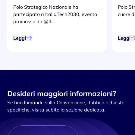
Polo Strategico Nazionale ha
Polo St
partecipato a ItaliaTech2030, evento
cuore d
promosso da @Il…
Leggi
Leggi
Desideri maggiori informazioni?
Se hai domande sulla Convenzione, dubbi o richieste
specifiche, visita subito la sezione dedicata.