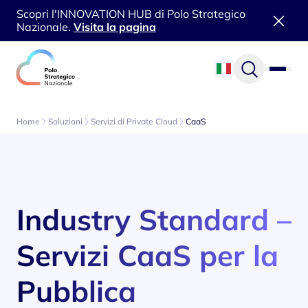
Scopri l'INNOVATION HUB di Polo Strategico
Nazionale.
Visita la pagina
Vai al contenuto
Home
Soluzioni
Servizi di Private Cloud
CaaS
Industry Standard –
Servizi CaaS per la
Pubblica