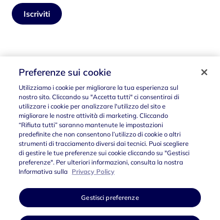
Iscriviti
Seguici su
Preferenze sui cookie
Utilizziamo i cookie per migliorare la tua esperienza sul
nostro sito. Cliccando su "Accetta tutti" ci consentirai di
utilizzare i cookie per analizzare l'utilizzo del sito e
migliorare le nostre attività di marketing. Cliccando
“Rifiuta tutti” saranno mantenute le impostazioni
predefinite che non consentono l’utilizzo di cookie o altri
strumenti di tracciamento diversi dai tecnici. Puoi scegliere
di gestire le tue preferenze sui cookie cliccando su "Gestisci
preferenze". Per ulteriori informazioni, consulta la nostra
Privacy Policy
Società trasparente
Gestisci preferenze
Informativa sulla
Privacy Policy
Accessibilità
Gestisci preferenze
Polo Strategico Nazionale S.p.A. Sede Legale via Giacomo Puccini 6,